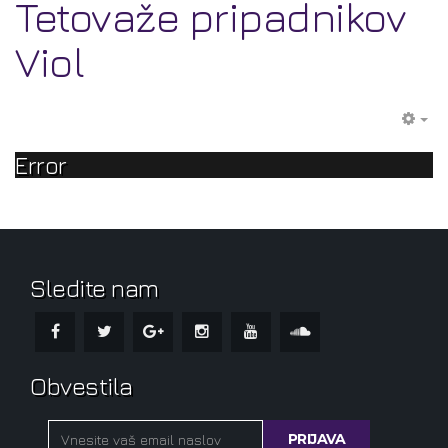
Tetovaže pripadnikov
Viol
EM
Error
Sledite nam
Obvestila