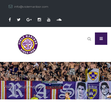
info@violemaribor.com
Tatuji navijačev
Viole
Tatuji navijačev