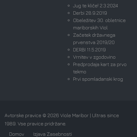
Jug te kliče! 2.3.2024
Derbi 28.9.2019
Obeležitev 30. obletnice
mariborskih Viol
Začetek državnega
prvenstva 2019/20
DERBI 11.5.2019
Vrnitev v zgodovino
Predprodaja kart za prvo
tekmo
Prvi spomladanski krog
Avtorske pravice © 2026 Viole Maribor | Ultras since
1989. Vse pravice pridržane.
Domov
Izjava Zasebnosti