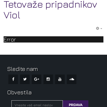
Tetovaže pripadnikov
Viol
EM
Error
Sledite nam
Obvestila