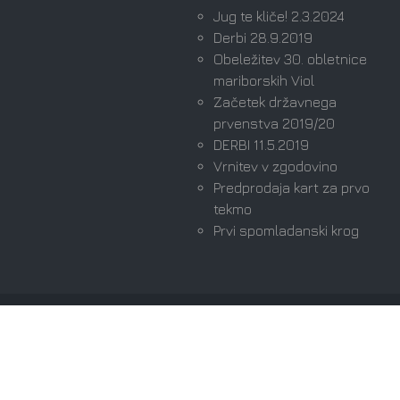
Jug te kliče! 2.3.2024
Derbi 28.9.2019
Obeležitev 30. obletnice
mariborskih Viol
Začetek državnega
prvenstva 2019/20
DERBI 11.5.2019
Vrnitev v zgodovino
Predprodaja kart za prvo
tekmo
Prvi spomladanski krog
Avtorske pravice © 2026 Viole Maribor | Ultras since
1989. Vse pravice pridržane.
Domov
Izjava Zasebnosti