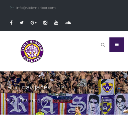
info@violemaribor.com
Tatuji navijačev
Viole
Tatuji navijačev