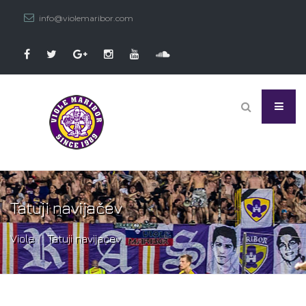
info@violemaribor.com
Tatuji navijačev
Viole
Tatuji navijačev