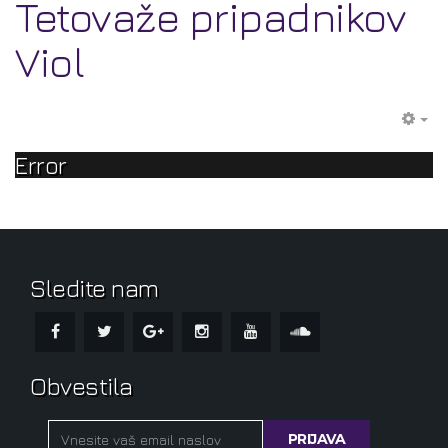
Tetovaže pripadnikov
Viol
EM
Error
Sledite nam
Obvestila