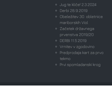
Jug te kliče! 2.3.2024
Derbi 28.9.2019
Obeležitev 30. obletnice
mariborskih Viol
Začetek državnega
prvenstva 2019/20
DERBI 11.5.2019
Vrnitev v zgodovino
Predprodaja kart za prvo
tekmo
Prvi spomladanski krog
Avtorske pravice © 2026 Viole Maribor | Ultras since
1989. Vse pravice pridržane.
Domov
Izjava Zasebnosti