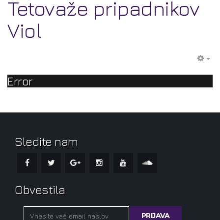
Tetovaže pripadnikov
Viol
EM
Error
Sledite nam
Obvestila