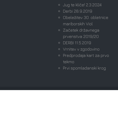
Jug te kliče! 2.3.2024
Derbi 28.9.2019
Obeležitev 30. obletnice
mariborskih Viol
Začetek državnega
prvenstva 2019/20
DERBI 11.5.2019
Vrnitev v zgodovino
Predprodaja kart za prvo
tekmo
Prvi spomladanski krog
Avtorske pravice © 2026 Viole Maribor | Ultras since
1989. Vse pravice pridržane.
Domov
Izjava Zasebnosti