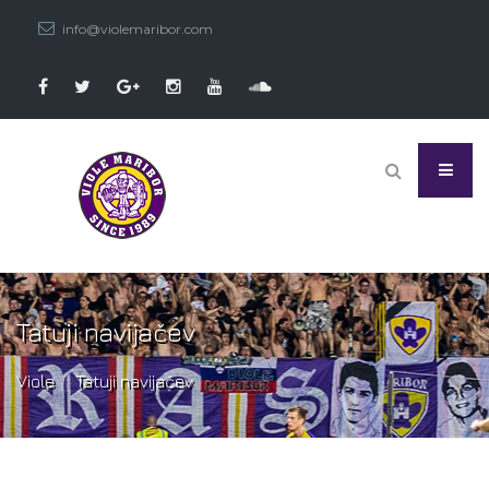
info@violemaribor.com
Tatuji navijačev
Viole
Tatuji navijačev