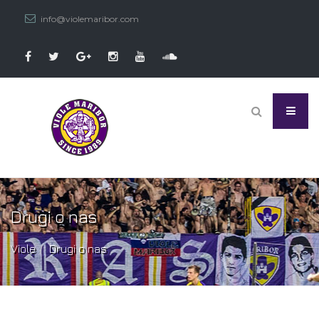
info@violemaribor.com
Drugi o nas
Viole
Drugi o nas