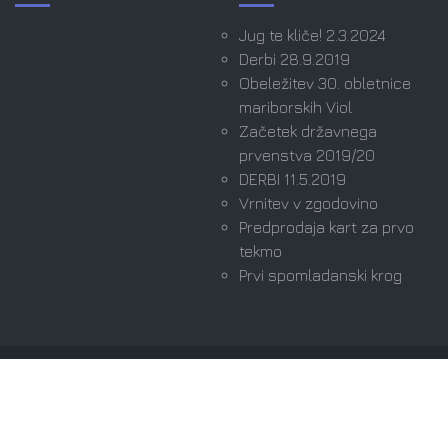
Jug te kliče! 2.3.2024
Derbi 28.9.2019
Obeležitev 30. obletnice
mariborskih Viol
Začetek državnega
prvenstva 2019/20
DERBI 11.5.2019
Vrnitev v zgodovino
Predprodaja kart za prvo
tekmo
Prvi spomladanski krog
Avtorske pravice © 2026 Viole Maribor | Ultras since
1989. Vse pravice pridržane.