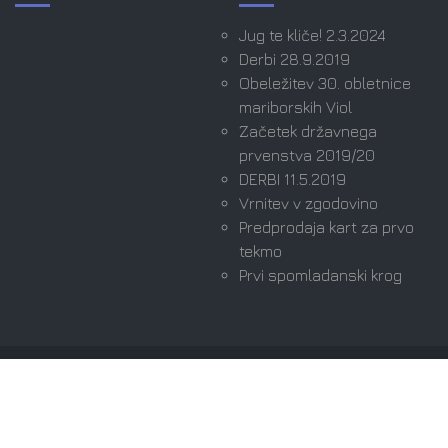
Jug te kliče! 2.3.2024
Derbi 28.9.2019
Obeležitev 30. obletnice
mariborskih Viol
Začetek državnega
prvenstva 2019/20
DERBI 11.5.2019
Vrnitev v zgodovino
Predprodaja kart za prvo
tekmo
Prvi spomladanski krog
Avtorske pravice © 2026 Viole Maribor | Ultras since
1989. Vse pravice pridržane.