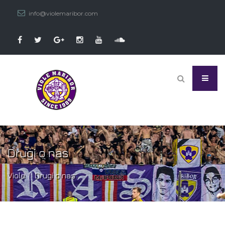
info@violemaribor.com
Drugi o nas
Viole
Drugi o nas