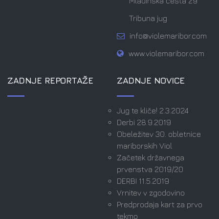
Mladinska cesta 29
Tribuna jug
info@violemaribor.com
www.violemaribor.com
ZADNJE REPORTAŽE
ZADNJE NOVICE
Jug te kliče! 2.3.2024
Derbi 28.9.2019
Obeležitev 30. obletnice
mariborskih Viol
Začetek državnega
prvenstva 2019/20
DERBI 11.5.2019
Vrnitev v zgodovino
Predprodaja kart za prvo
tekmo