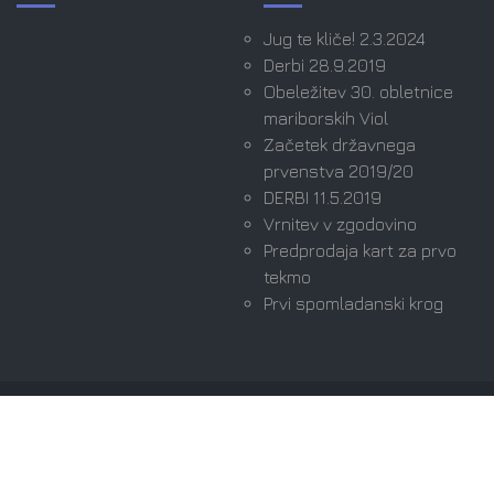
Jug te kliče! 2.3.2024
Derbi 28.9.2019
Obeležitev 30. obletnice
mariborskih Viol
Začetek državnega
prvenstva 2019/20
DERBI 11.5.2019
Vrnitev v zgodovino
Predprodaja kart za prvo
tekmo
Prvi spomladanski krog
Avtorske pravice © 2026 Viole Maribor | Ultras since
1989. Vse pravice pridržane.