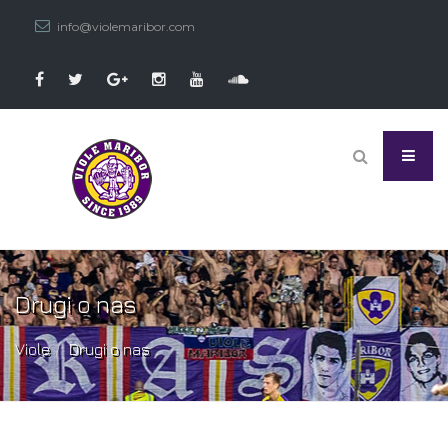
info@violemaribor.com
Drugi o nas
Viole
Drugi o nas