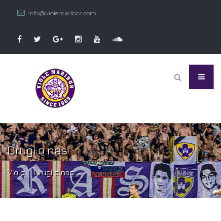
info@violemaribor.com
Drugi o nas
Viole
Drugi o nas