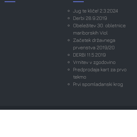
Jug te kliče! 2.3.2024
Derbi 28.9.2019
Obeležitev 30. obletnice
mariborskih Viol
Začetek državnega
prvenstva 2019/20
DERBI 11.5.2019
Vrnitev v zgodovino
Predprodaja kart za prvo
tekmo
Prvi spomladanski krog
Avtorske pravice © 2026 Viole Maribor | Ultras since
1989. Vse pravice pridržane.