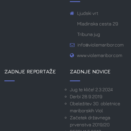
Ljudski vrt
Mladinska cesta 29
Tribuna jug
info@violemaribor.com
www.violemaribor.com
ZADNJE REPORTAŽE
ZADNJE NOVICE
Jug te kliče! 2.3.2024
Derbi 28.9.2019
Obeležitev 30. obletnice
mariborskih Viol
Začetek državnega
prvenstva 2019/20