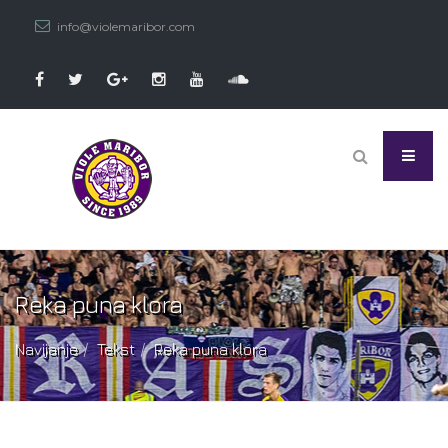
info@violemaribor.com
Reka puna klora
Navijanje
Tekst
Reka puna klora