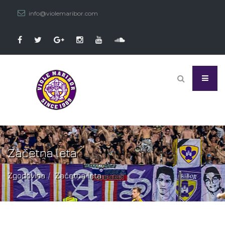
info@violemaribor.com
Začetna leta
Zgodovina
Začetna leta