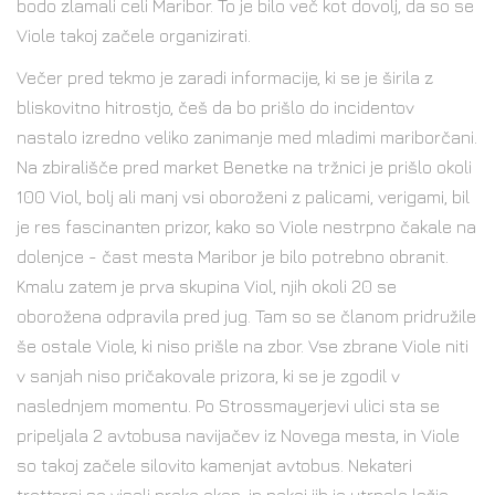
bodo zlamali celi Maribor. To je bilo več kot dovolj, da so se
Viole takoj začele organizirati.
Večer pred tekmo je zaradi informacije, ki se je širila z
bliskovitno hitrostjo, češ da bo prišlo do incidentov
nastalo izredno veliko zanimanje med mladimi mariborčani.
Na zbirališče pred market Benetke na tržnici je prišlo okoli
100 Viol, bolj ali manj vsi oboroženi z palicami, verigami, bil
je res fascinanten prizor, kako so Viole nestrpno čakale na
dolenjce - čast mesta Maribor je bilo potrebno obranit.
Kmalu zatem je prva skupina Viol, njih okoli 20 se
oborožena odpravila pred jug. Tam so se članom pridružile
še ostale Viole, ki niso prišle na zbor. Vse zbrane Viole niti
v sanjah niso pričakovale prizora, ki se je zgodil v
naslednjem momentu. Po Strossmayerjevi ulici sta se
pripeljala 2 avtobusa navijačev iz Novega mesta, in Viole
so takoj začele silovito kamenjat avtobus. Nekateri