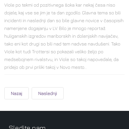
Viole po tekmi od pozitivnega šoka kar nekaj česa niso
dojele, kaj vse se jim je ta dan zgodilo. Glavna tema so bili
incidenti in naslednji dan so bile glavne novice v časopisih
namenjene dogajanju v LV. Bilo je mnogo reportaž
huliganskih izgredov mariborskih in dolenjskih navijačev,
tako eni kot drugi so bili nad tem nadvse navdušeni. Tako
Viole kot tudi Trottersi so pokazali veliko željo po
medsebojnem rivalstvu, in Viole so takoj napovedale, da
pridejo ob prvi priliki takoj v Novo mesto...
Nazaj
Naslednji
Sledite nam