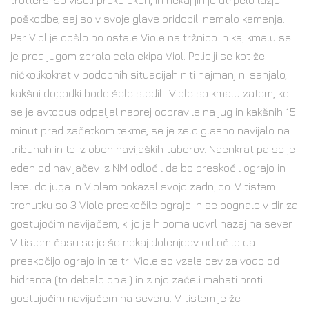
trottersi so viseli preko oken, in nekaj jih je utrpelo lažje
poškodbe, saj so v svoje glave pridobili nemalo kamenja.
Par Viol je odšlo po ostale Viole na tržnico in kaj kmalu se
je pred jugom zbrala cela ekipa Viol. Policiji se kot že
ničkolikokrat v podobnih situacijah niti najmanj ni sanjalo,
kakšni dogodki bodo šele sledili. Viole so kmalu zatem, ko
se je avtobus odpeljal naprej odpravile na jug in kakšnih 15
minut pred začetkom tekme, se je zelo glasno navijalo na
tribunah in to iz obeh navijaških taborov. Naenkrat pa se je
eden od navijačev iz NM odločil da bo preskočil ograjo in
letel do juga in Violam pokazal svojo zadnjico. V tistem
trenutku so 3 Viole preskočile ograjo in se pognale v dir za
gostujočim navijačem, ki jo je hipoma ucvrl nazaj na sever.
V tistem času se je še nekaj dolenjcev odločilo da
preskočijo ograjo in te tri Viole so vzele cev za vodo od
hidranta (to debelo op.a.) in z njo začeli mahati proti
gostujočim navijačem na severu. V tistem je že