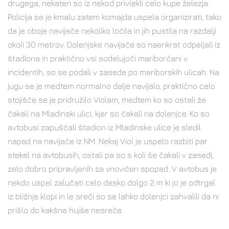
drugega, nekateri so iz nekod privlekli celo kupe železja.
Policija se je kmalu zatem komajda uspela organizirati, tako
da je oboje navijače nekoliko ločila in jih pustila na razdalji
okoli 30 metrov. Dolenjske navijače so naenkrat odpeljali iz
štadiona in praktično vsi sodelujoči mariborčani v
incidentih, so se podali v zasede po mariborskih ulicah. Na
jugu se je medtem normalno dalje navijalo, praktično celo
stojišče se je pridružilo Violam, medtem ko so ostali že
čakali na Mladinski ulici, kjer so čakali na dolenjce. Ko so
avtobusi zapuščali štadion iz Mladinske ulice je sledil
napad na navijače iz NM. Nekaj Viol je uspelo razbiti par
stekel na avtobusih, ostali pa so s koli še čakali v zasedi,
zelo dobro pripravljenih za vnovičen spopad. V avtobus je
nekdo uspel zalučati celo desko dolgo 2 m ki jo je odtrgal
iz bližnje klopi in le sreči so se lahko dolenjci zahvalili da ni
prišlo do kakšne hujše nesreče.