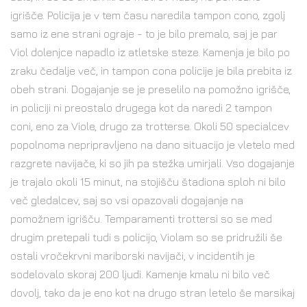
igrišče. Policija je v tem času naredila tampon cono, zgolj
samo iz ene strani ograje - to je bilo premalo, saj je par
Viol dolenjce napadlo iz atletske steze. Kamenja je bilo po
zraku čedalje več, in tampon cona policije je bila prebita iz
obeh strani. Dogajanje se je preselilo na pomožno igrišče,
in policiji ni preostalo drugega kot da naredi 2 tampon
coni, eno za Viole, drugo za trotterse. Okoli 50 specialcev
popolnoma nepripravljeno na dano situacijo je vletelo med
razgrete navijače, ki so jih pa stežka umirjali. Vso dogajanje
je trajalo okoli 15 minut, na stojišču štadiona sploh ni bilo
več gledalcev, saj so vsi opazovali dogajanje na
pomožnem igrišču. Temparamenti trottersi so se med
drugim pretepali tudi s policijo, Violam so se pridružili še
ostali vročekrvni mariborski navijači, v incidentih je
sodelovalo skoraj 200 ljudi. Kamenje kmalu ni bilo več
dovolj, tako da je eno kot na drugo stran letelo še marsikaj