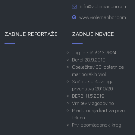
info@violemaribor.com
www.violemaribor.com
ZADNJE REPORTAŽE
ZADNJE NOVICE
Jug te kliče! 2.3.2024
Derbi 28.9.2019
Obeležitev 30. obletnice
mariborskih Viol
Začetek državnega
prvenstva 2019/20
DERBI 11.5.2019
Vrnitev v zgodovino
Predprodaja kart za prvo
tekmo
Prvi spomladanski krog