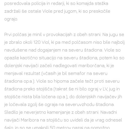
posredovala policija in redarji, ki so komajda stežka
zadržali še ostale Viole pred jugom, ki so preskočile
ograjo.
Prvi polčas je minil v provokacijah z obeh strani. Na jugu se
je zbralo okoli 120 Viol, ki pa med polčasom niso bile najbolj
navdušene nad dogajanjem na severu štadiona. Viole so
opazile kaotično situacijo na severu štadiona, potem ko so
dolenjski navijači začeli nadlegovati mariborčana, ki je
menjaval rezultat (včasih je bil semafor na severu
štadiona op.a.). Viole so hipoma začele tečt proti severu
štadiona preko stojišča (takrat še ni bilo ograj v LV, jug in
stojišče nista bila ločena op.a.), do dolenjskih navijačev jih
je ločevala zgolj še ograja na severuvzhodu štadiona.
Sledilo je neverjetno kamenjanje z obeh strani. Navadni
navijači Maribora na stojišču so uvideli da je vrag odnesel
šalo, in so se umaknili 50 metrov nazaj na pomožno