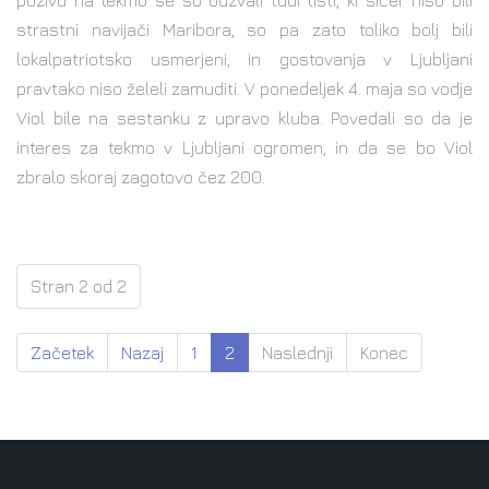
pozivu na tekmo se so odzvali tudi tisti, ki sicer niso bili
strastni navijači Maribora, so pa zato toliko bolj bili
lokalpatriotsko usmerjeni, in gostovanja v Ljubljani
pravtako niso želeli zamuditi. V ponedeljek 4. maja so vodje
Viol bile na sestanku z upravo kluba. Povedali so da je
interes za tekmo v Ljubljani ogromen, in da se bo Viol
zbralo skoraj zagotovo čez 200.
Stran 2 od 2
Začetek
Nazaj
1
2
Naslednji
Konec