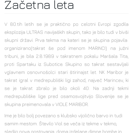
Začetna leta
V 80.tih letih se je praktično po celotni Evropi zgodila
eksplozija ULTRAS navijaških skupin, tako je bilo tudi v bivši
skupni državi. Prva tekma na kateri se je skupina pojavila
organizirano(takrat še pod imenom MARINCI) na južni
tribuni, je bila 2.8.1989 v takratnem pokalu Maršala Tita,
proti Spartaku iz Subotice. Skupino so takrat sestavljali
vglavnem osnovnošolci stari štirinajst let. NK Maribor je
takrat igral v medrepubliški ligi zahod, največ Marincev, ki
se je takrat zbralo je bilo okoli 40. Na zadnji tekmi
medrepubliške lige pred osamosvojitvijo Slovenije se je
skupina preimenovala v VIOLE MARIBOR.
Ime je bilo bolj povezano s klubsko vijolično barvo in tudi
samim mestom. Število Viol se veča iz tekme v tekmo,
sledijo nova gostovanja, doma izdelane dimne bombe in