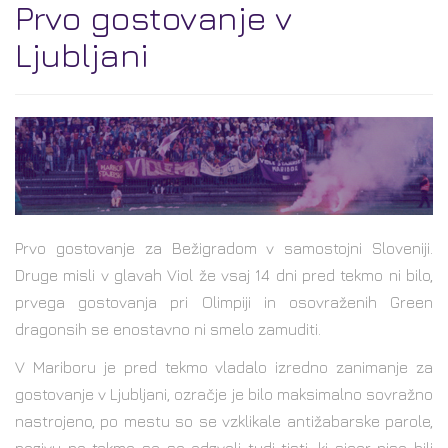
Prvo gostovanje v
Ljubljani
Prvo gostovanje za Bežigradom v samostojni Sloveniji.
Druge misli v glavah Viol že vsaj 14 dni pred tekmo ni bilo,
prvega gostovanja pri Olimpiji in osovraženih Green
dragonsih se enostavno ni smelo zamuditi.
V Mariboru je pred tekmo vladalo izredno zanimanje za
gostovanje v Ljubljani, ozračje je bilo maksimalno sovražno
nastrojeno, po mestu so se vzklikale antižabarske parole,