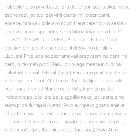
nabavljene so prve baklje iz Italije. Organizacija skupine se
začne razvijat tudi z prvimi članskimi izkaznicami,
enostavnimi šali, izdelavo novih transparentov in zastav,
prva večja transparenta, ki sta bila izdelana sta bila MI
LJUBIMO MARIBOR in NK MARIBOR - VIOLE. Leta 1992 je
osvojen prvi pokal v samostojni državi na derbiju v
Ljubljani. Prva leta so zaznamovali predvsem incidenti na
derbijih, tekmah proti Elanu iz Novega mesta in tudi na
nekaterih ostalih tekmah(Celje). Evropa je prvič slišala za
Viole na tekmi proti Atleticu iz Madrida, kjer se je zgodil
vdor enega izmed članov na igrišče, kasneje pa še
incident s policijo, isto se je zgodilo nekaj let kasneje na
tekmi proti dunajski Avstriji. Prvo evropsko gostovanje je
bilo v Romuniji, prvi večji odhod v tujino pa v istem času v
Dortmund. V tem času se pojavijo tudi prve podskupine,
Viole Apače (predhodnica Viole Radgona), Viole Alco