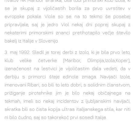
se je skupaj z vijoličastih borila za prvo uvrstitev v
evropske pokale. Viole so se na to tekmo še posebej
pripravljale, saj je jedro Viol nekaj dni poprej skupaj z
nekaterimi primorskimi znanci pretihotapilo večje število
bakelj iz Italije v Slovenijo.
3. maj 1992. Sledil je torej derbi z Izolo, ki je bila prvo leto,
klub velike četverke (Maribor, Olimpija,Izola,Koper),
izenačenost na lestvici je vijoličastim dala vedeti, da v
derbiju s primorci šteje edinole zmaga. Navijači Izole,
imenovani Ribari, so bili to leto dobri, s solidnim članstvom,
prižiganje pirotehnike jim je bilo nekaj običajnega na
tekmah, imeli so nekaj incidentov z ljubljanskimi navijači,
skratka bili so čista kopija ultras italijanskega stila, kar niti
ni bilo čudno, saj so takorekoč prvi sosedi Italije.