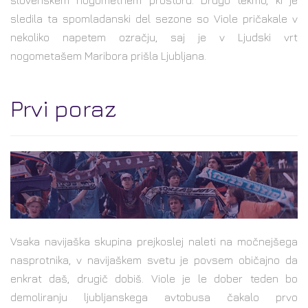
slovenskem nogometnem prostoru. Drugo tekmo, ki je
sledila ta spomladanski del sezone so Viole pričakale v
nekoliko napetem ozračju, saj je v Ljudski vrt
nogometašem Maribora prišla Ljubljana.
Prvi poraz
Vsaka navijaška skupina prejkoslej naleti na močnejšega
nasprotnika, v navijaškem svetu je povsem običajno da
enkrat daš, drugič dobiš. Viole je le dober teden bo
demoliranju ljubljanskega avtobusa čakalo prvo