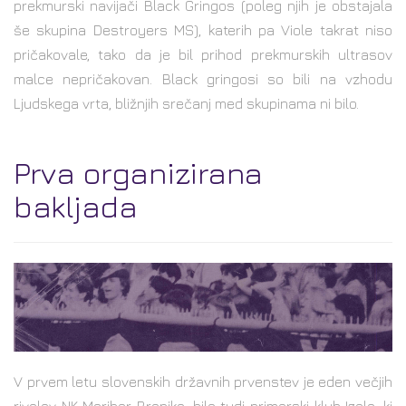
prekmurski navijači Black Gringos (poleg njih je obstajala
še skupina Destroyers MS), katerih pa Viole takrat niso
pričakovale, tako da je bil prihod prekmurskih ultrasov
malce nepričakovan. Black gringosi so bili na vzhodu
Ljudskega vrta, bližnjih srečanj med skupinama ni bilo.
Prva organizirana
bakljada
V prvem letu slovenskih državnih prvenstev je eden večjih
rivalov NK Maribor Branika, bila tudi primorski klub Izola, ki