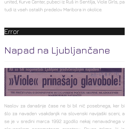
united, Kurve Center, pubeci iz Ruš in Šentilja, Viole Girls, pa
tudi iz vseh ostalih predelov Maribora in okolice.
Error
Napad na Ljubljančane
Naslov za današnje čase ne bi bil nič posebnega, ker bi
šlo za navaden vsakdanjik na slovenski navijaški sceni, a
se je v sredini marca 1992 zgodilo nekaj nenavadnega v