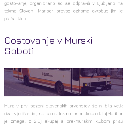
gostovanje, organizirano so se odpravili v Ljubljano na
tekmo Slovan- Maribor, prevoz oziroma avtobus jim je
plačal klub.
Gostovanje v Murski
Soboti
Mura v prvi sezoni slovenskih prvenstev še ni bila velik
rival vijoličastim, so pa na tekmo jesenskega dela(Maribor
je zmagal z 2:0) skupaj s prekmurskim klubom prišli