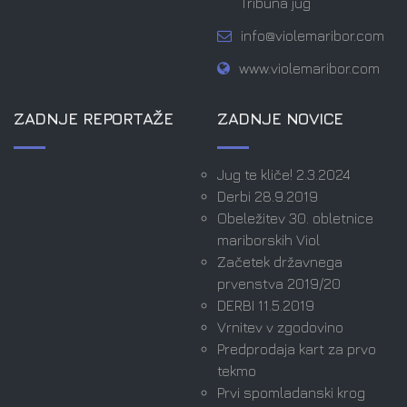
Tribuna jug
info@violemaribor.com
www.violemaribor.com
ZADNJE REPORTAŽE
ZADNJE NOVICE
Jug te kliče! 2.3.2024
Derbi 28.9.2019
Obeležitev 30. obletnice
mariborskih Viol
Začetek državnega
prvenstva 2019/20
DERBI 11.5.2019
Vrnitev v zgodovino
Predprodaja kart za prvo
tekmo
Prvi spomladanski krog