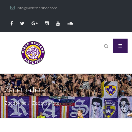
info@violemaribor.com
Začetna leta
Zgodovina
Začetna leta