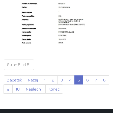
Stran 5 od 51
Začetek
Nazaj
1
2
3
4
5
6
7
8
9
10
Naslednji
Konec