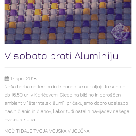
V soboto proti Aluminiju
17 april 2018
Naša borba na terenu in tribunah se nadaljuje to soboto
ob 16.50 uri v Kidričevem. Glede na bližino in sproščen
ambient v "šterntalski šumi", pričakujemo dobro udeležbo
naših članic in članov, kakor tudi ostalih navijačev našega
svetega kluba.
MOČ TI DAJE TVOJA VOJSKA VIJOL'ČNA!