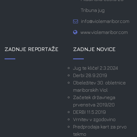
Tribuna jug
info@violemaribor.com
www.violemaribor.com
ZADNJE REPORTAŽE
ZADNJE NOVICE
Jug te kliče! 2.3.2024
Derbi 28.9.2019
Obeležitev 30. obletnice
mariborskih Viol
Začetek državnega
prvenstva 2019/20
DERBI 11.5.2019
Vrnitev v zgodovino
Predprodaja kart za prvo
tekmo